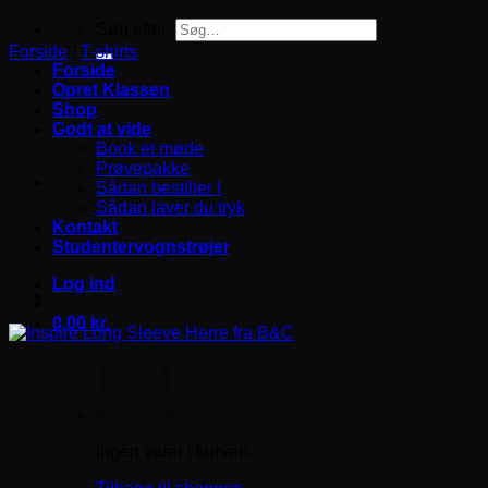
Søg efter:
Forside
/
T-shirts
Forside
Opret Klassen
Shop
Godt at vide
Book et møde
Prøvepakke
Sådan bestiller I
Sådan laver du tryk
Kontakt
Studentervognstrøjer
Log ind
0,00
kr.
Ingen varer i kurven.