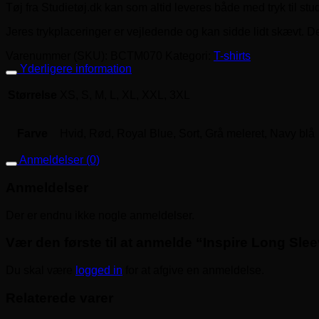
Tøj fra Studietøj.dk kan som altid leveres både med tryk til stu
Jeres trykplaceringer er vejledende og kan sidde lidt skævt. Dem
Varenummer (SKU):
BCTM070
Kategori:
T-shirts
Yderligere information
Størrelse
XS, S, M, L, XL, XXL, 3XL
Farve
Hvid, Rød, Royal Blue, Sort, Grå meleret, Navy blå
Anmeldelser (0)
Anmeldelser
Der er endnu ikke nogle anmeldelser.
Vær den første til at anmelde “Inspire Long Sle
Du skal være
logged in
for at afgive en anmeldelse.
Relaterede varer