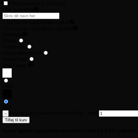
Lille navnetryk
(+35,00 kr.)
Lille navnetryk
+ Du har nu valgt fælles rygtryk
+ Du har nu valgt fælles logotryk
Skrifttype
Allstar
Freshman
Hippie Movement
Street Soul
Tryk Farve
*
Hvid
Sort
Inspire Long Sleeve Herre fra B&C antal
Tilføj til kurv
Super lækker langærmet vegansk t-shirt fra B&C collectio