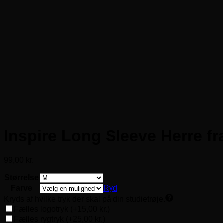
Inspire Long Sleeve Herre f
99,00
kr.
Størrelse
Farve
Ryd
Kryds af hvilke tryk der skal på din studietrøje.
Fælles logotryk
(+15,00 kr.)
Fælles rygtryk
(+25,00 kr.)