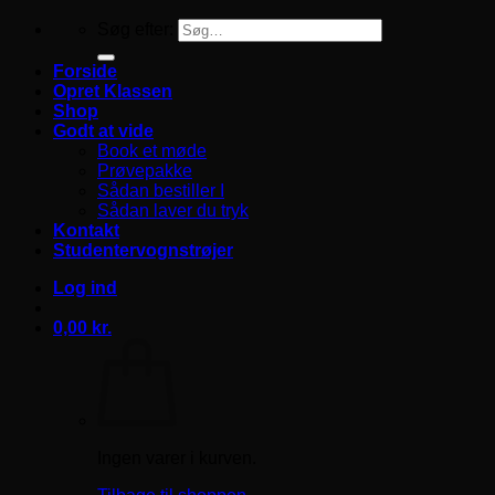
Søg efter:
Forside
Opret Klassen
Shop
Godt at vide
Book et møde
Prøvepakke
Sådan bestiller I
Sådan laver du tryk
Kontakt
Studentervognstrøjer
Log ind
0,00
kr.
Ingen varer i kurven.