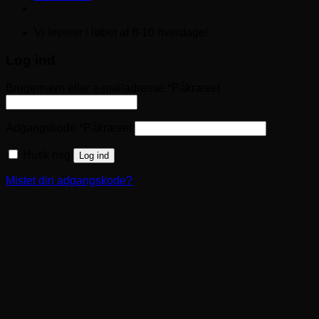
Vi leverer i løbet af 8-10 hverdage!
Log ind
Brugernavn eller e-mailadresse
*
Påkrævet
Adgangskode
*
Påkrævet
Husk mig
Log ind
Mistet din adgangskode?