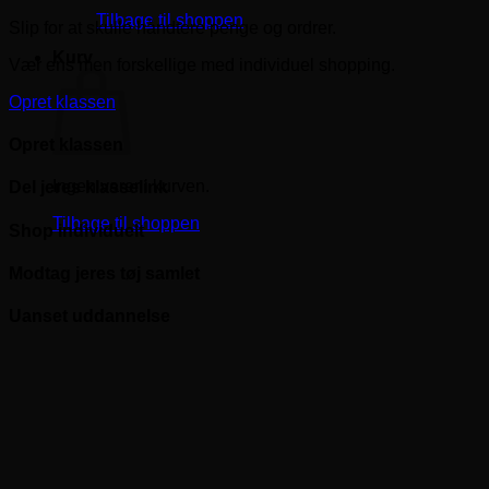
Tilbage til shoppen
Slip for at skulle håndtere penge og ordrer.
Kurv
Vær ens men forskellige med individuel shopping.
Opret klassen
Opret klassen
Ingen varer i kurven.
Del jeres klasselink
Tilbage til shoppen
Shop individuelt
Modtag jeres tøj samlet
Uanset uddannelse