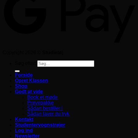
Copyright 2026 ©
Studietøj
Søg efter:
Forside
Opret Klassen
Shop
Godt at vide
Book et møde
Prøvepakke
Sådan bestiller I
Sådan laver du tryk
Kontakt
Studentervognstrøjer
Log ind
Newsletter