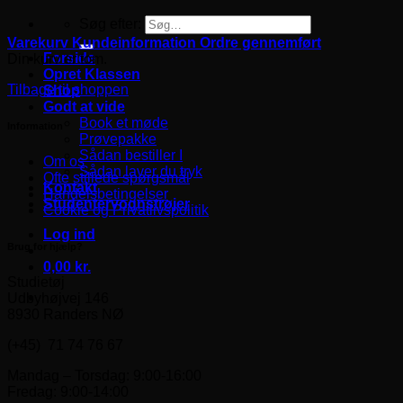
Søg efter:
Varekurv
Kundeinformation
Ordre gennemført
Forside
Din kurv er tom.
Opret Klassen
Tilbage til shoppen
Shop
Godt at vide
Book et møde
Information
Prøvepakke
Sådan bestiller I
Om os
Sådan laver du tryk
Ofte stillede spørgsmål
Kontakt
Handelsbetingelser
Studentervognstrøjer
Cookie og Privatlivspolitik
Log ind
Brug for hjælp?
0,00
kr.
Studietøj
Udbyhøjvej 146
8930 Randers NØ
(+45) 71 74 76 67
Mandag – Torsdag: 9:00-16:00
Fredag: 9:00-14:00