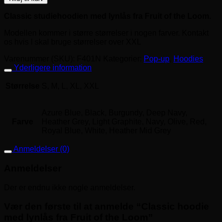
Classic studiehoodien med lynlås fra Fruit of the Loom.
Modellen kommer i større størrelser i nogen farver. Kontakt
os hvis I skal bruge størrelser over XXL
Varenummer (SKU):
F401N
Kategorier:
Pop-up
,
Hoodies
Yderligere information
Størrelse
S, M, L, XL, XXL
Azure Blue, Black, Burgundy, Deep Navy,
Farve
Heather Grey, Light Graphite, Navy, Olive, Red,
Royal Blue, White, Heather Mid Grey
Anmeldelser (0)
Anmeldelser
Der er endnu ikke nogle anmeldelser.
Vær den første til at anmelde “Classic hoodie
med lynlås fra Fruit of the Loom”