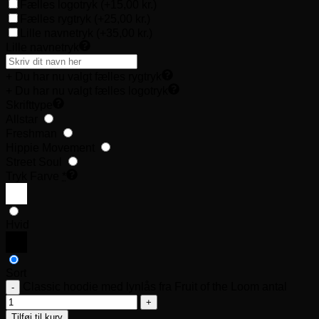
Fælles logotryk
(+15,00 kr.)
Fælles rygtryk
(+25,00 kr.)
Lille navnetryk
(+35,00 kr.)
Lille navnetryk
+ Du har nu valgt fælles rygtryk
+ Du har nu valgt fælles logotryk
Skrifttype
Allstar
Freshman
Hippie Movement
Street Soul
Tryk Farve
*
Hvid
Sort
Classic hoodie med lynlås fra Fruit of the Loom antal
Tilføj til kurv