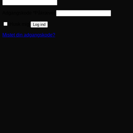
Adgangskode
*
Påkrævet
Husk mig
Log ind
Mistet din adgangskode?