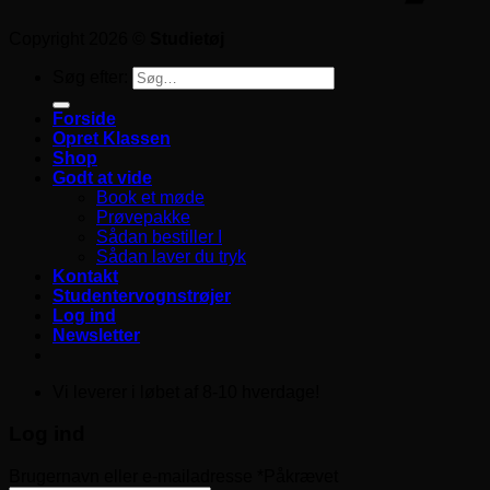
Copyright 2026 ©
Studietøj
Søg efter:
Forside
Opret Klassen
Shop
Godt at vide
Book et møde
Prøvepakke
Sådan bestiller I
Sådan laver du tryk
Kontakt
Studentervognstrøjer
Log ind
Newsletter
Vi leverer i løbet af 8-10 hverdage!
Log ind
Brugernavn eller e-mailadresse
*
Påkrævet