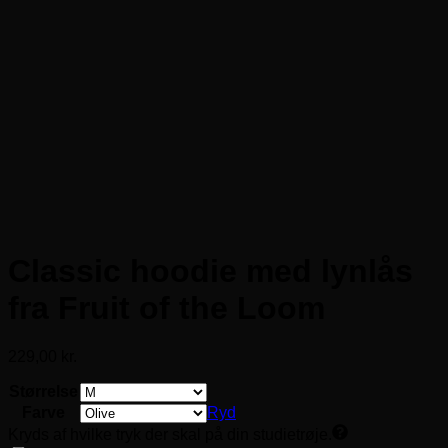
Classic hoodie med lynlås
fra Fruit of the Loom
229,00
kr.
Størrelse
Farve
Ryd
Kryds af hvilke tryk der skal på din studietrøje.