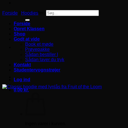
Søg efter:
Forside
/
Hoodies
Forside
Opret Klassen
Shop
Godt at vide
Book et møde
Prøvepakke
Sådan bestiller I
Sådan laver du tryk
Kontakt
Studentervognstrøjer
Log ind
0,00
kr.
Ingen varer i kurven.