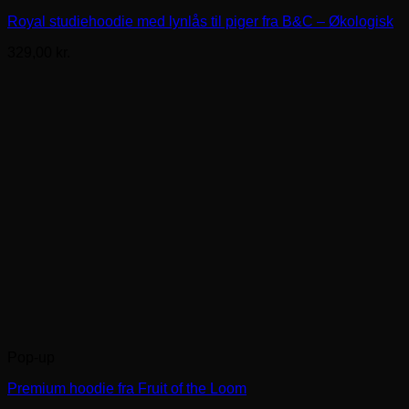
Royal studiehoodie med lynlås til piger fra B&C – Økologisk
329,00
kr.
Pop-up
Premium hoodie fra Fruit of the Loom